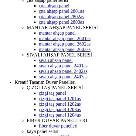
çıta ahşap panel serisi
çıta ahşap panel
çıta ahşap panel 2801as
çıta ahşap panel 2802as
çıta ahşap panel 2803as
MANTAR AHŞAP PANEL SERİSİ
mantar ahşap panel
mantar ahşap panel 2601as
mantar ahşap panel 2602as
mantar ahşap panel 2603as
SIVALI AHŞAP PANEL SERİSİ
sıvalı ahşap panel
sıvalı ahşap panel 2401as
sıvalı ahşap panel 2402as
sıvalı ahşap panel 2403as
Kreatif Tasarım Duvar Panelleri
ÇİZGİ TAŞ PANEL SERİSİ
çizgi taş panel
çizgi taş panel 1201as
çizgi taş panel 1202as
çizgi taş panel 1203as
çizgi taş panel 1204as
FİBER DUVAR PANELLERİ
fiber duvar panelleri
kaya panel serisi