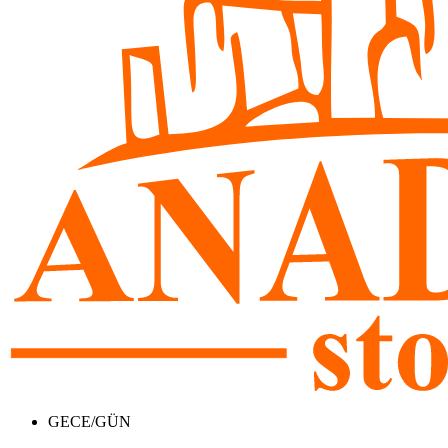
GECE/GÜN