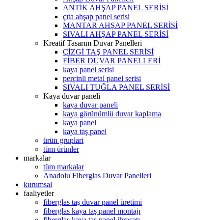
ANTİK AHŞAP PANEL SERİSİ
çıta ahşap panel serisi
MANTAR AHŞAP PANEL SERİSİ
SIVALI AHŞAP PANEL SERİSİ
Kreatif Tasarım Duvar Panelleri
ÇİZGİ TAŞ PANEL SERİSİ
FİBER DUVAR PANELLERİ
kaya panel serisi
perçinli metal panel serisi
SIVALI TUĞLA PANEL SERİSİ
Kaya duvar paneli
kaya duvar paneli
kaya görünümlü duvar kaplama
kaya panel
kaya taş panel
ürün gruplari
tüm ürünler
markalar
tüm markalar
Anadolu Fiberglas Duvar Panelleri
kurumsal
faaliyetler
fiberglas taş duvar panel üretimi
fiberglas kaya taş panel montajı
fiberglas kaya taş panel ihracatı