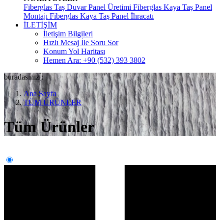
Fiberglas Taş Duvar Panel Üretimi
Fiberglas Kaya Taş Panel
Montajı
Fiberglas Kaya Taş Panel İhracatı
İLETİŞİM
İletişim Bilgileri
Hızlı Mesaj İle Soru Sor
Konum Yol Haritası
Hemen Ara: +90 (532) 393 3802
buradasınız :
Ana Sayfa
TÜM ÜRÜNLER
Tüm Ürünler