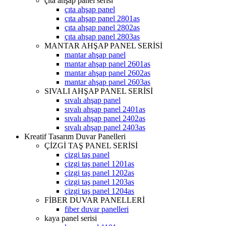
çıta ahşap panel serisi
çıta ahşap panel
çıta ahşap panel 2801as
çıta ahşap panel 2802as
çıta ahşap panel 2803as
MANTAR AHŞAP PANEL SERİSİ
mantar ahşap panel
mantar ahşap panel 2601as
mantar ahşap panel 2602as
mantar ahşap panel 2603as
SIVALI AHŞAP PANEL SERİSİ
sıvalı ahşap panel
sıvalı ahşap panel 2401as
sıvalı ahşap panel 2402as
sıvalı ahşap panel 2403as
Kreatif Tasarım Duvar Panelleri
ÇİZGİ TAŞ PANEL SERİSİ
çizgi taş panel
çizgi taş panel 1201as
çizgi taş panel 1202as
çizgi taş panel 1203as
çizgi taş panel 1204as
FİBER DUVAR PANELLERİ
fiber duvar panelleri
kaya panel serisi