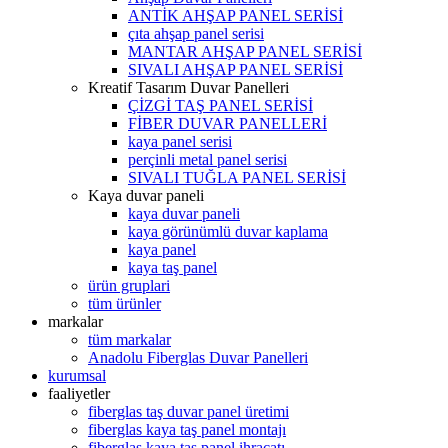
ANTİK AHŞAP PANEL SERİSİ
çıta ahşap panel serisi
MANTAR AHŞAP PANEL SERİSİ
SIVALI AHŞAP PANEL SERİSİ
Kreatif Tasarım Duvar Panelleri
ÇİZGİ TAŞ PANEL SERİSİ
FİBER DUVAR PANELLERİ
kaya panel serisi
perçinli metal panel serisi
SIVALI TUĞLA PANEL SERİSİ
Kaya duvar paneli
kaya duvar paneli
kaya görünümlü duvar kaplama
kaya panel
kaya taş panel
ürün gruplari
tüm ürünler
markalar
tüm markalar
Anadolu Fiberglas Duvar Panelleri
kurumsal
faaliyetler
fiberglas taş duvar panel üretimi
fiberglas kaya taş panel montajı
fiberglas kaya taş panel ihracatı