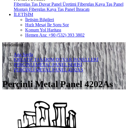
Fiberglas Taş Duvar Panel Üretimi
Fiberglas Kaya Taş Panel
Montajı
Fiberglas Kaya Taş Panel İhracatı
İLETİŞİM
İletişim Bilgileri
Hızlı Mesaj İle Soru Sor
Konum Yol Haritası
Hemen Ara: +90 (532) 393 3802
buradasınız :
Ana Sayfa
KREATİF TASARIM DUVAR PANELLERİ
PERÇİNLİ METAL PANEL SERİSİ
PERÇİNLİ METAL PANEL 4202AS
Perçinli Metal Panel 4202As