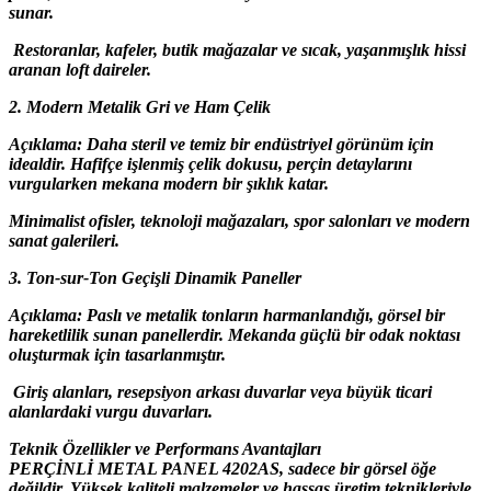
sunar.
Restoranlar, kafeler, butik mağazalar ve sıcak, yaşanmışlık hissi
aranan loft daireler.
2. Modern Metalik Gri ve Ham Çelik
Açıklama: Daha steril ve temiz bir endüstriyel görünüm için
idealdir. Hafifçe işlenmiş çelik dokusu, perçin detaylarını
vurgularken mekana modern bir şıklık katar.
Minimalist ofisler, teknoloji mağazaları, spor salonları ve modern
sanat galerileri.
3. Ton-sur-Ton Geçişli Dinamik Paneller
Açıklama: Paslı ve metalik tonların harmanlandığı, görsel bir
hareketlilik sunan panellerdir. Mekanda güçlü bir odak noktası
oluşturmak için tasarlanmıştır.
Giriş alanları, resepsiyon arkası duvarlar veya büyük ticari
alanlardaki vurgu duvarları.
Teknik Özellikler ve Performans Avantajları
PERÇİNLİ METAL PANEL 4202AS, sadece bir görsel öğe
değildir. Yüksek kaliteli malzemeler ve hassas üretim teknikleriyle