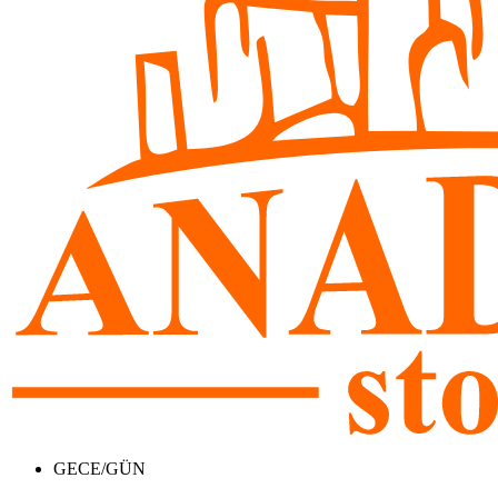
GECE/GÜN