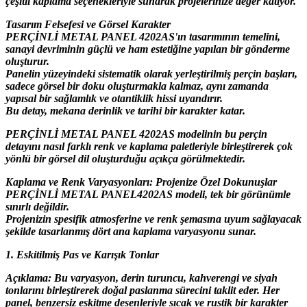
çeşitli kaplama seçenekleriyle sunarak projelerinize değer katıyor.
Tasarım Felsefesi ve Görsel Karakter
PERÇİNLİ METAL PANEL 4202AS'ın tasarımının temelini,
sanayi devriminin güçlü ve ham estetiğine yapılan bir gönderme
oluşturur.
Panelin yüzeyindeki sistematik olarak yerleştirilmiş perçin başları,
sadece görsel bir doku oluşturmakla kalmaz, aynı zamanda
yapısal bir sağlamlık ve otantiklik hissi uyandırır.
Bu detay, mekana derinlik ve tarihi bir karakter katar.
PERÇİNLİ METAL PANEL 4202AS modelinin bu perçin
detayını nasıl farklı renk ve kaplama paletleriyle birleştirerek çok
yönlü bir görsel dil oluşturduğu açıkça görülmektedir.
Kaplama ve Renk Varyasyonları: Projenize Özel Dokunuşlar
PERÇİNLİ METAL PANEL4202AS modeli, tek bir görünümle
sınırlı değildir.
Projenizin spesifik atmosferine ve renk şemasına uyum sağlayacak
şekilde tasarlanmış dört ana kaplama varyasyonu sunar.
1. Eskitilmiş Pas ve Karışık Tonlar
Açıklama: Bu varyasyon, derin turuncu, kahverengi ve siyah
tonlarını birleştirerek doğal paslanma sürecini taklit eder. Her
panel, benzersiz eskitme desenleriyle sıcak ve rustik bir karakter