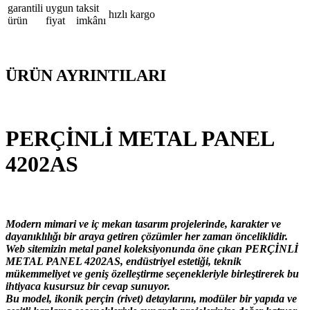
garantili
uygun
taksit
hızlı kargo
ürün
fiyat
imkânı
ÜRÜN AYRINTILARI
PERÇİNLİ METAL PANEL
4202AS
Modern mimari ve iç mekan tasarım projelerinde, karakter ve
dayanıklılığı bir araya getiren çözümler her zaman önceliklidir.
Web sitemizin metal panel koleksiyonunda öne çıkan PERÇİNLİ
METAL PANEL 4202AS, endüstriyel estetiği, teknik
mükemmeliyet ve geniş özelleştirme seçenekleriyle birleştirerek bu
ihtiyaca kusursuz bir cevap sunuyor.
Bu model, ikonik perçin (rivet) detaylarını, modüler bir yapıda ve