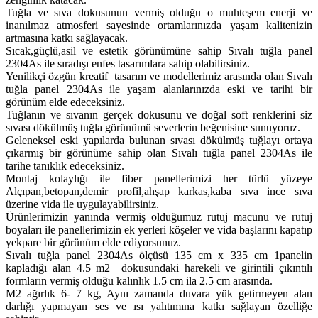
Tuğla ve sıva dokusunun vermiş olduğu o muhteşem enerji ve
inanılmaz atmosferi sayesinde ortamlarınızda yaşam kalitenizin
artmasına katkı sağlayacak.
Sıcak,güçlü,asil ve estetik görünümüne sahip Sıvalı tuğla panel
2304As ile sıradışı enfes tasarımlara sahip olabilirsiniz.
Yenilikçi özgün kreatif tasarım ve modellerimiz arasında olan Sıvalı
tuğla panel 2304As ile yaşam alanlarınızda eski ve tarihi bir
görünüm elde edeceksiniz.
Tuğlanın ve sıvanın gerçek dokusunu ve doğal soft renklerini siz
sıvası dökülmüş tuğla görünümü severlerin beğenisine sunuyoruz.
Geleneksel eski yapılarda bulunan sıvası dökülmüş tuğlayı ortaya
çıkarmış bir görünüme sahip olan Sıvalı tuğla panel 2304As ile
tarihe tanıklık edeceksiniz.
Montaj kolaylığı ile fiber panellerimizi her türlü yüzeye
Alçıpan,betopan,demir profil,ahşap karkas,kaba sıva ince sıva
üzerine vida ile uygulayabilirsiniz.
Ürünlerimizin yanında vermiş olduğumuz rutuj macunu ve rutuj
boyaları ile panellerimizin ek yerleri köşeler ve vida başlarını kapatıp
yekpare bir görünüm elde ediyorsunuz.
Sıvalı tuğla panel 2304As ölçüsü 135 cm x 335 cm 1panelin
kapladığı alan 4.5 m2 dokusundaki harekeli ve girintili çıkıntılı
formların vermiş olduğu kalınlık 1.5 cm ila 2.5 cm arasında.
M2 ağırlık 6- 7 kg, Aynı zamanda duvara yük getirmeyen alan
darlığı yapmayan ses ve ısı yalıtımına katkı sağlayan özelliğe