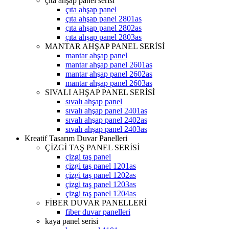
çıta ahşap panel serisi
çıta ahşap panel
çıta ahşap panel 2801as
çıta ahşap panel 2802as
çıta ahşap panel 2803as
MANTAR AHŞAP PANEL SERİSİ
mantar ahşap panel
mantar ahşap panel 2601as
mantar ahşap panel 2602as
mantar ahşap panel 2603as
SIVALI AHŞAP PANEL SERİSİ
sıvalı ahşap panel
sıvalı ahşap panel 2401as
sıvalı ahşap panel 2402as
sıvalı ahşap panel 2403as
Kreatif Tasarım Duvar Panelleri
ÇİZGİ TAŞ PANEL SERİSİ
çizgi taş panel
çizgi taş panel 1201as
çizgi taş panel 1202as
çizgi taş panel 1203as
çizgi taş panel 1204as
FİBER DUVAR PANELLERİ
fiber duvar panelleri
kaya panel serisi