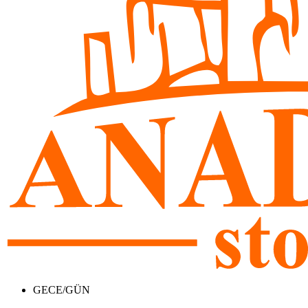
GECE/GÜN