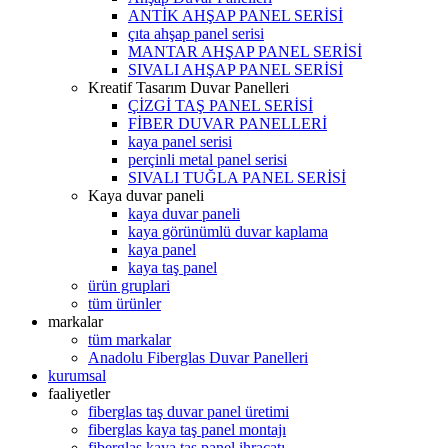
ANTİK AHŞAP PANEL SERİSİ
çıta ahşap panel serisi
MANTAR AHŞAP PANEL SERİSİ
SIVALI AHŞAP PANEL SERİSİ
Kreatif Tasarım Duvar Panelleri
ÇİZGİ TAŞ PANEL SERİSİ
FİBER DUVAR PANELLERİ
kaya panel serisi
perçinli metal panel serisi
SIVALI TUĞLA PANEL SERİSİ
Kaya duvar paneli
kaya duvar paneli
kaya görünümlü duvar kaplama
kaya panel
kaya taş panel
ürün gruplari
tüm ürünler
markalar
tüm markalar
Anadolu Fiberglas Duvar Panelleri
kurumsal
faaliyetler
fiberglas taş duvar panel üretimi
fiberglas kaya taş panel montajı
fiberglas kaya taş panel ihracatı