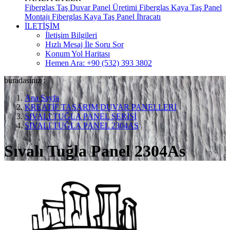
Fiberglas Taş Duvar Panel Üretimi
Fiberglas Kaya Taş Panel
Montajı
Fiberglas Kaya Taş Panel İhracatı
İLETİŞİM
İletişim Bilgileri
Hızlı Mesaj İle Soru Sor
Konum Yol Haritası
Hemen Ara: +90 (532) 393 3802
buradasınız :
Ana Sayfa
KREATİF TASARIM DUVAR PANELLERİ
SIVALI TUĞLA PANEL SERİSİ
SIVALI TUĞLA PANEL 2304AS
Sıvalı Tuğla Panel 2304As