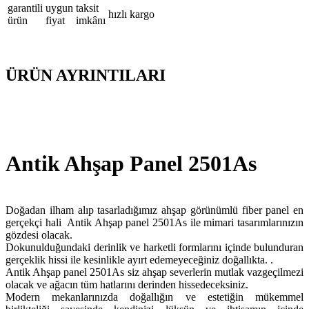
garantili
uygun
taksit
hızlı kargo
ürün
fiyat
imkânı
ÜRÜN AYRINTILARI
Antik Ahşap Panel 2501As
Doğadan ilham alıp tasarladığımız ahşap görünümlü fiber panel en
gerçekçi hali Antik Ahşap panel 2501As ile mimari tasarımlarınızın
gözdesi olacak.
Dokunulduğundaki derinlik ve harketli formlarını içinde bulunduran
gerçeklik hissi ile kesinlikle ayırt edemeyeceğiniz doğallıkta. .
Antik Ahşap panel 2501As siz ahşap severlerin mutlak vazgeçilmezi
olacak ve ağacın tüm hatlarını derinden hissedeceksiniz.
Modern mekanlarınızda doğallığın ve estetiğin mükemmel