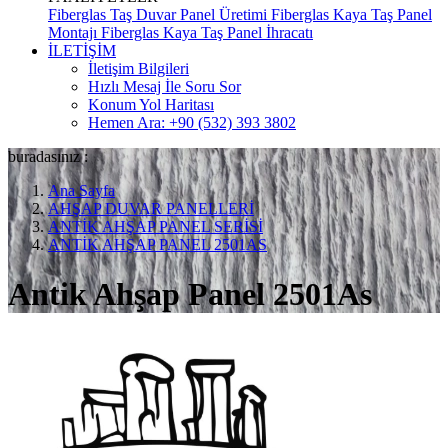
Fiberglas Taş Duvar Panel Üretimi
Fiberglas Kaya Taş Panel
Montajı
Fiberglas Kaya Taş Panel İhracatı
İLETİŞİM
İletişim Bilgileri
Hızlı Mesaj İle Soru Sor
Konum Yol Haritası
Hemen Ara: +90 (532) 393 3802
buradasınız :
Ana Sayfa
AHŞAP DUVAR PANELLERİ
ANTİK AHŞAP PANEL SERİSİ
ANTİK AHŞAP PANEL 2501AS
Antik Ahşap Panel 2501As