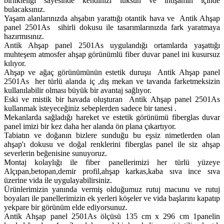
birlikteliği sayesinde kendinizi lüksün ve ihtişamın içinde
bulacaksınız.
Yaşam alanlarınızda ahşabın yarattığı otantik hava ve Antik Ahşap
panel 2501As sihirli dokusu ile tasarımlarınızda fark yaratmaya
hazırmısınız.
Antik Ahşap panel 2501As uygulandığı ortamlarda yaşattığı
muhteşem atmosfer ahşap görünümlü fiber duvar panel ini kusursuz
kılıyor.
Ahşap ve ağaç görünümünün estetik duruşu Antik Ahşap panel
2501As her türlü alanda iç ,dış mekan ve tavanda farketmeksizin
kullanılabilir olması büyük bir avantaj sağlıyor.
Eski ve mistik bir havada oluşturan Antik Ahşap panel 2501As
kullanmak isteyeceğiniz sebeplerden sadece bir tanesi .
Mekanlarda sağladığı hareket ve estetik görünümü fiberglas duvar
panel imizi bir kez daha her alanda ön plana çıkartıyor.
Tabiatın ve doğanın bizlere sunduğu bu eşsiz nimetlerden olan
ahşap'ı dokusu ve doğal renklerini fiberglas panel ile siz ahşap
severlerin beğenisine sunuyoruz.
Montaj kolaylığı ile fiber panellerimizi her türlü yüzeye
Alçıpan,betopan,demir profil,ahşap karkas,kaba sıva ince sıva
üzerine vida ile uygulayabilirsiniz.
Ürünlerimizin yanında vermiş olduğumuz rutuj macunu ve rutuj
boyaları ile panellerimizin ek yerleri köşeler ve vida başlarını kapatıp
yekpare bir görünüm elde ediyorsunuz.
Antik Ahşap panel 2501As ölçüsü 135 cm x 296 cm 1panelin