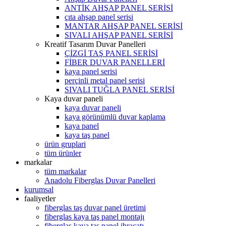
ANTİK AHŞAP PANEL SERİSİ
çıta ahşap panel serisi
MANTAR AHŞAP PANEL SERİSİ
SIVALI AHŞAP PANEL SERİSİ
Kreatif Tasarım Duvar Panelleri
ÇİZGİ TAŞ PANEL SERİSİ
FİBER DUVAR PANELLERİ
kaya panel serisi
perçinli metal panel serisi
SIVALI TUĞLA PANEL SERİSİ
Kaya duvar paneli
kaya duvar paneli
kaya görünümlü duvar kaplama
kaya panel
kaya taş panel
ürün gruplari
tüm ürünler
markalar
tüm markalar
Anadolu Fiberglas Duvar Panelleri
kurumsal
faaliyetler
fiberglas taş duvar panel üretimi
fiberglas kaya taş panel montajı
fiberglas kaya taş panel ihracatı