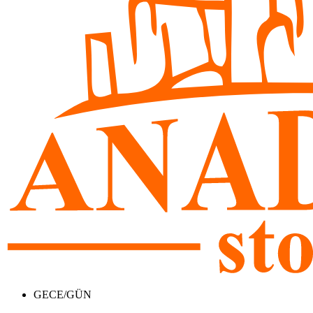
GECE/GÜN