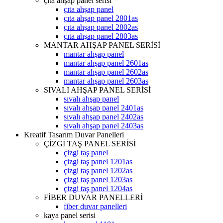
çıta ahşap panel serisi
çıta ahşap panel
çıta ahşap panel 2801as
çıta ahşap panel 2802as
çıta ahşap panel 2803as
MANTAR AHŞAP PANEL SERİSİ
mantar ahşap panel
mantar ahşap panel 2601as
mantar ahşap panel 2602as
mantar ahşap panel 2603as
SIVALI AHŞAP PANEL SERİSİ
sıvalı ahşap panel
sıvalı ahşap panel 2401as
sıvalı ahşap panel 2402as
sıvalı ahşap panel 2403as
Kreatif Tasarım Duvar Panelleri
ÇİZGİ TAŞ PANEL SERİSİ
çizgi taş panel
çizgi taş panel 1201as
çizgi taş panel 1202as
çizgi taş panel 1203as
çizgi taş panel 1204as
FİBER DUVAR PANELLERİ
fiber duvar panelleri
kaya panel serisi