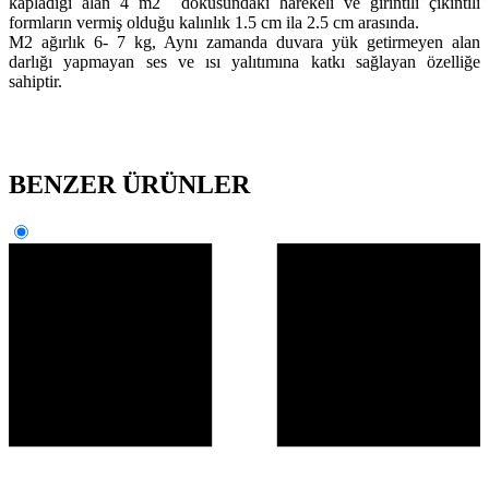
kapladığı alan 4 m2 dokusundaki harekeli ve girintili çıkıntılı
formların vermiş olduğu kalınlık 1.5 cm ila 2.5 cm arasında.
M2 ağırlık 6- 7 kg, Aynı zamanda duvara yük getirmeyen alan
darlığı yapmayan ses ve ısı yalıtımına katkı sağlayan özelliğe
sahiptir.
BENZER ÜRÜNLER