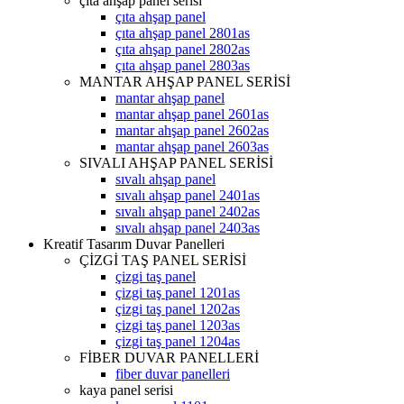
çıta ahşap panel serisi
çıta ahşap panel
çıta ahşap panel 2801as
çıta ahşap panel 2802as
çıta ahşap panel 2803as
MANTAR AHŞAP PANEL SERİSİ
mantar ahşap panel
mantar ahşap panel 2601as
mantar ahşap panel 2602as
mantar ahşap panel 2603as
SIVALI AHŞAP PANEL SERİSİ
sıvalı ahşap panel
sıvalı ahşap panel 2401as
sıvalı ahşap panel 2402as
sıvalı ahşap panel 2403as
Kreatif Tasarım Duvar Panelleri
ÇİZGİ TAŞ PANEL SERİSİ
çizgi taş panel
çizgi taş panel 1201as
çizgi taş panel 1202as
çizgi taş panel 1203as
çizgi taş panel 1204as
FİBER DUVAR PANELLERİ
fiber duvar panelleri
kaya panel serisi