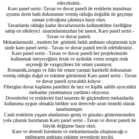
edeceksiniz.
Karo panel serisi -Tavan ve duvar paneli ile renklerin inanılmaz
uyumu derin hatlı dokusunun vermiş olduğu doğallık ile geçmişe
zaman yolcuğuna çıkmaya hazır olun.
Tavanlarda olduğu kadar duvarlarınızda kullanabilme özelliğine
sahip en etkileyici tasarımlarımızdan bir tanesi, Karo panel serisi -
Tavan ve duvar paneli.
Mekanlarınızda , modern bir görüntü farklı ambians oluşturmak için
sizde karo panel serisi - Tavan ve duvar paneli tercih edebilirsiniz .
Karo panel serisi - Tavan ve duvar paneli her projelerinizde
kullanmak isteyeceğiniz ferah ve aydınlık veren zengin renk
seçeneği ile vazgeçilmez bir ortam yaratıyor.
Romantik,zengin ve lüks bir ortam yaratan hareketli dokusunun
vermiş olduğu doğal ve eskitme görünümü Karo panel serisi - Tavan
ve duvar paneli ayrıcalıklı kılıyor .
Fiberglas duvar kaplama panelleri ile tarz ve kişilik sahibi ayrıcalıklı
mekanlar yaratmanıza yardımcı oluyoruz.
Desenlerini ve renklerini özel tasarımı ile güçlendiren mekanlarda
kullanıma uygun olmakla birlikte son derecede uzun ömürlü olarak
tasarlanmıştır.
Canlı renklerin yaşam alanlarınızı geniş ve gözalıcı göstermesinden
yola çıkarak hazırlanan Karo panel serisi - Tavan ve duvar paneli ile
büyük değişime hazır olun.
Kare ve desenli formların ve mekanlarınızda oluşturacağı o
mühteşem ambians eskitme sevenlerin tercihi.