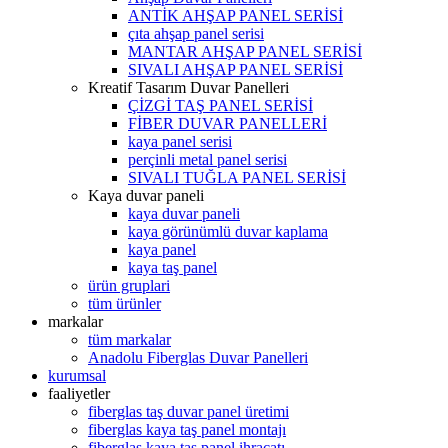
ANTİK AHŞAP PANEL SERİSİ
çıta ahşap panel serisi
MANTAR AHŞAP PANEL SERİSİ
SIVALI AHŞAP PANEL SERİSİ
Kreatif Tasarım Duvar Panelleri
ÇİZGİ TAŞ PANEL SERİSİ
FİBER DUVAR PANELLERİ
kaya panel serisi
perçinli metal panel serisi
SIVALI TUĞLA PANEL SERİSİ
Kaya duvar paneli
kaya duvar paneli
kaya görünümlü duvar kaplama
kaya panel
kaya taş panel
ürün gruplari
tüm ürünler
markalar
tüm markalar
Anadolu Fiberglas Duvar Panelleri
kurumsal
faaliyetler
fiberglas taş duvar panel üretimi
fiberglas kaya taş panel montajı
fiberglas kaya taş panel ihracatı