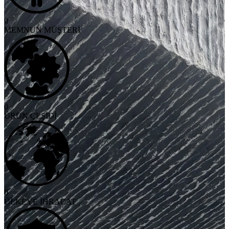
0
MEMNUN MÜŞTERİ
0
ÜRÜN ÇEŞİDİ
0
ÜLKEYE İHRACAT