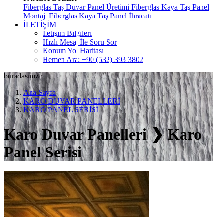
Fiberglas Taş Duvar Panel Üretimi
Fiberglas Kaya Taş Panel
Montajı
Fiberglas Kaya Taş Panel İhracatı
İLETİŞİM
İletişim Bilgileri
Hızlı Mesaj İle Soru Sor
Konum Yol Haritası
Hemen Ara: +90 (532) 393 3802
buradasınız :
Ana Sayfa
KARO DUVAR PANELLERİ
KARO PANEL SERİSİ
Karo Duvar Panelleri ❯ Karo
Panel Serisi