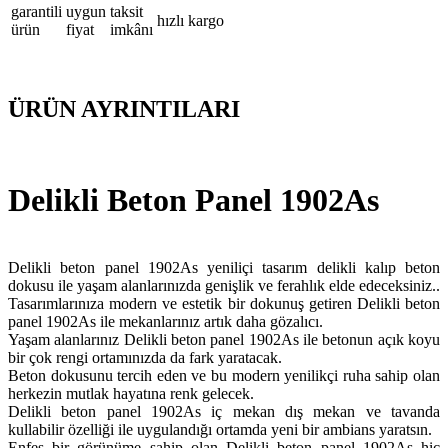
garantili
uygun
taksit
hızlı kargo
ürün
fiyat
imkânı
ÜRÜN AYRINTILARI
Delikli Beton Panel 1902As
Delikli beton panel 1902As yeniliçi tasarım delikli kalıp beton
dokusu ile yaşam alanlarınızda genişlik ve ferahlık elde edeceksiniz..
Tasarımlarınıza modern ve estetik bir dokunuş getiren Delikli beton
panel 1902As ile mekanlarınız artık daha gözalıcı.
Yaşam alanlarınız Delikli beton panel 1902As ile betonun açık koyu
bir çok rengi ortamınızda da fark yaratacak.
Beton dokusunu tercih eden ve bu modern yenilikçi ruha sahip olan
herkezin mutlak hayatına renk gelecek.
Delikli beton panel 1902As iç mekan dış mekan ve tavanda
kullabilir özelliği ile uygulandığı ortamda yeni bir ambians yaratsın.
Enfes bir görünüme sahip olan Delikli beton panel 1902As hiç