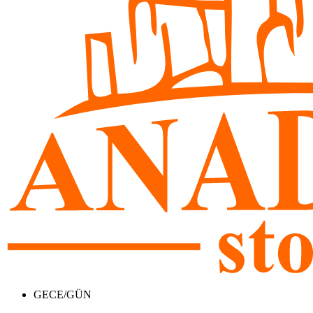
GECE/GÜN