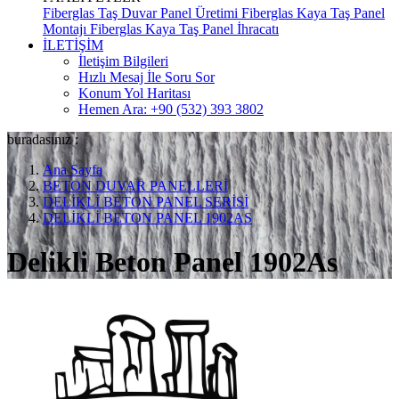
Fiberglas Taş Duvar Panel Üretimi
Fiberglas Kaya Taş Panel
Montajı
Fiberglas Kaya Taş Panel İhracatı
İLETİŞİM
İletişim Bilgileri
Hızlı Mesaj İle Soru Sor
Konum Yol Haritası
Hemen Ara: +90 (532) 393 3802
buradasınız :
Ana Sayfa
BETON DUVAR PANELLERİ
DELİKLİ BETON PANEL SERİSİ
DELİKLİ BETON PANEL 1902AS
Delikli Beton Panel 1902As