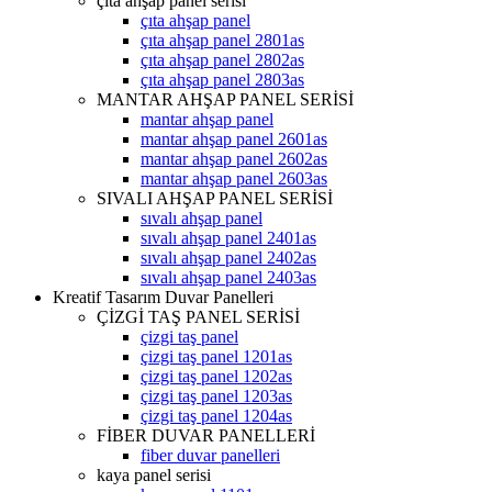
çıta ahşap panel serisi
çıta ahşap panel
çıta ahşap panel 2801as
çıta ahşap panel 2802as
çıta ahşap panel 2803as
MANTAR AHŞAP PANEL SERİSİ
mantar ahşap panel
mantar ahşap panel 2601as
mantar ahşap panel 2602as
mantar ahşap panel 2603as
SIVALI AHŞAP PANEL SERİSİ
sıvalı ahşap panel
sıvalı ahşap panel 2401as
sıvalı ahşap panel 2402as
sıvalı ahşap panel 2403as
Kreatif Tasarım Duvar Panelleri
ÇİZGİ TAŞ PANEL SERİSİ
çizgi taş panel
çizgi taş panel 1201as
çizgi taş panel 1202as
çizgi taş panel 1203as
çizgi taş panel 1204as
FİBER DUVAR PANELLERİ
fiber duvar panelleri
kaya panel serisi