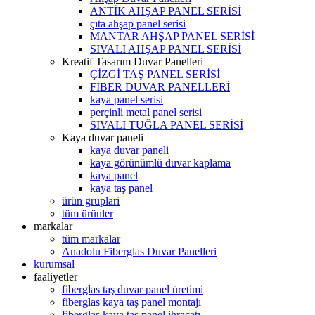
ANTİK AHŞAP PANEL SERİSİ
çıta ahşap panel serisi
MANTAR AHŞAP PANEL SERİSİ
SIVALI AHŞAP PANEL SERİSİ
Kreatif Tasarım Duvar Panelleri
ÇİZGİ TAŞ PANEL SERİSİ
FİBER DUVAR PANELLERİ
kaya panel serisi
perçinli metal panel serisi
SIVALI TUĞLA PANEL SERİSİ
Kaya duvar paneli
kaya duvar paneli
kaya görünümlü duvar kaplama
kaya panel
kaya taş panel
ürün gruplari
tüm ürünler
markalar
tüm markalar
Anadolu Fiberglas Duvar Panelleri
kurumsal
faaliyetler
fiberglas taş duvar panel üretimi
fiberglas kaya taş panel montajı
fiberglas kaya taş panel ihracatı