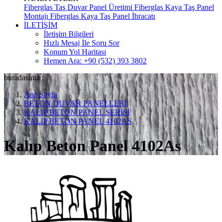
Fiberglas Taş Duvar Panel Üretimi
Fiberglas Kaya Taş Panel
Montajı
Fiberglas Kaya Taş Panel İhracatı
İLETİŞİM
İletişim Bilgileri
Hızlı Mesaj İle Soru Sor
Konum Yol Haritası
Hemen Ara: +90 (532) 393 3802
buradasınız :
Ana Sayfa
BETON DUVAR PANELLERİ
KALIP BETON PANEL SERİSİ
KALIP BETON PANEL 4102AS
Kalıp Beton Panel 4102As