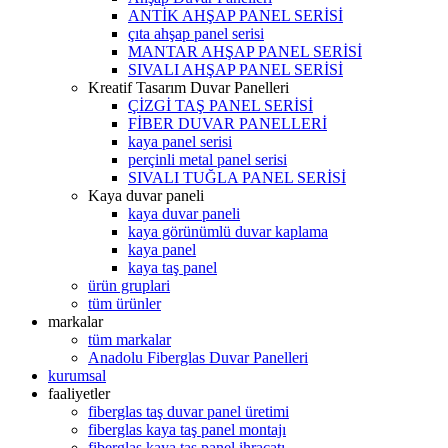
ANTİK AHŞAP PANEL SERİSİ
çıta ahşap panel serisi
MANTAR AHŞAP PANEL SERİSİ
SIVALI AHŞAP PANEL SERİSİ
Kreatif Tasarım Duvar Panelleri
ÇİZGİ TAŞ PANEL SERİSİ
FİBER DUVAR PANELLERİ
kaya panel serisi
perçinli metal panel serisi
SIVALI TUĞLA PANEL SERİSİ
Kaya duvar paneli
kaya duvar paneli
kaya görünümlü duvar kaplama
kaya panel
kaya taş panel
ürün gruplari
tüm ürünler
markalar
tüm markalar
Anadolu Fiberglas Duvar Panelleri
kurumsal
faaliyetler
fiberglas taş duvar panel üretimi
fiberglas kaya taş panel montajı
fiberglas kaya taş panel ihracatı