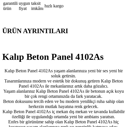
garantili
uygun
taksit
hızlı kargo
ürün
fiyat
imkânı
ÜRÜN AYRINTILARI
Kalıp Beton Panel 4102As
Kalıp Beton Panel 4102As yaşam alanlarınıza yeni bir ses yeni bir
soluk getirsin.
Tasarımlarınıza modern ve estetik bir dokunuş getiren Kalıp Beton
Panel 4102As ile mekanlarınız artık daha gözalıcı.
Yaşam alanlarınız Kalıp Beton Panel 4102As ile betonun açık koyu
bir çok rengi ortamınızda da fark yaratacak.
Beton dokusunu tercih eden ve bu modern yenilikçi ruha sahip olan
herkezin mutlak hayatına renk gelecek.
Kalıp Beton Panel 4102As iç mekan dış mekan ve tavanda kullabilir
özelliği ile uygulandığı ortamda yeni bir ambians yaratsın.
Enfes bir görünüme sahip olan Kalıp Beton Panel 4102As hiç
kuşgusuz yaşam alanlarınıza renk ve zenginlik katmaya aday.