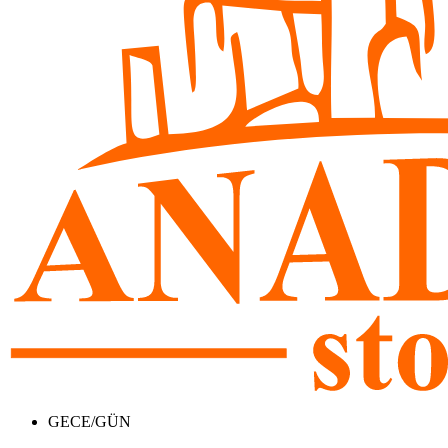
GECE/GÜN