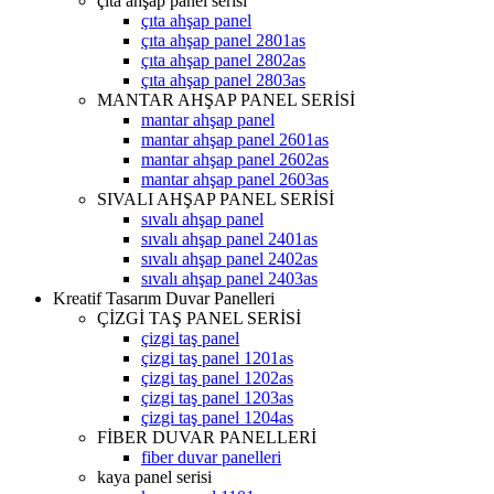
çıta ahşap panel serisi
çıta ahşap panel
çıta ahşap panel 2801as
çıta ahşap panel 2802as
çıta ahşap panel 2803as
MANTAR AHŞAP PANEL SERİSİ
mantar ahşap panel
mantar ahşap panel 2601as
mantar ahşap panel 2602as
mantar ahşap panel 2603as
SIVALI AHŞAP PANEL SERİSİ
sıvalı ahşap panel
sıvalı ahşap panel 2401as
sıvalı ahşap panel 2402as
sıvalı ahşap panel 2403as
Kreatif Tasarım Duvar Panelleri
ÇİZGİ TAŞ PANEL SERİSİ
çizgi taş panel
çizgi taş panel 1201as
çizgi taş panel 1202as
çizgi taş panel 1203as
çizgi taş panel 1204as
FİBER DUVAR PANELLERİ
fiber duvar panelleri
kaya panel serisi