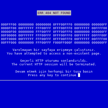
ERR 404 NOT FOUND
000FFF00 00000000 00000000 0FFF00FFF0 00000000 000000FF

0000FF00 00FFFFFF FFF00FFF 0FFF00FFF0 00FFFFFF 00FFFF00

00000F00 00000000 FFF00FFF 0FFF00FFF0 00000000 000000FF

00F00000 00FFFFFF FFF00FFF 0FFF00FFF0 00FFFFFF 00FFF00F

00FF0000 00FFFFFF FFF00FFF 0FFF00FFF0 00FFFFFF 00FFFF00

00FFF000 00000000 FFF00FFF F000FF000F 00000000 000000FF

Varolmayan bir sayfaya erişmeye çalıştınız.

You have attempted to access a non-existent page.

Geçerli HTTP oturumu sonlandırıldı.

The current HTTP session will be terminated.

Devam etmek için herhangi bir tuşa basın

Press any key to continue 
█